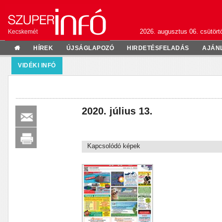
2026. augusztus 06. csütörtö
Kecskemét
HÍREK
ÚJSÁGLAPOZÓ
HIRDETÉSFELADÁS
AJÁN
VIDÉKI INFÓ
2020. július 13.
Kapcsolódó képek