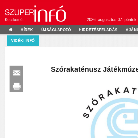
2026. augusztus 07. péntek;
Kecskemét
HÍREK
ÚJSÁGLAPOZÓ
HIRDETÉSFELADÁS
AJÁN
VIDÉKI INFÓ
Szórakaténusz Játékmúz