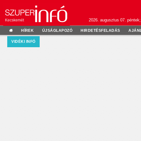
2026. augusztus 07. péntek;
Kecskemét
HÍREK
ÚJSÁGLAPOZÓ
HIRDETÉSFELADÁS
AJÁN
VIDÉKI INFÓ