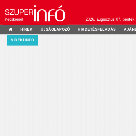
2026. augusztus 07. péntek;
Kecskemét
HÍREK
ÚJSÁGLAPOZÓ
HIRDETÉSFELADÁS
AJÁN
VIDÉKI INFÓ