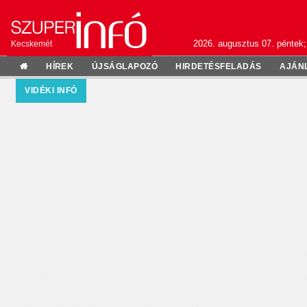
2026. augusztus 07. péntek;
Kecskemét
HÍREK
ÚJSÁGLAPOZÓ
HIRDETÉSFELADÁS
AJÁN
VIDÉKI INFÓ