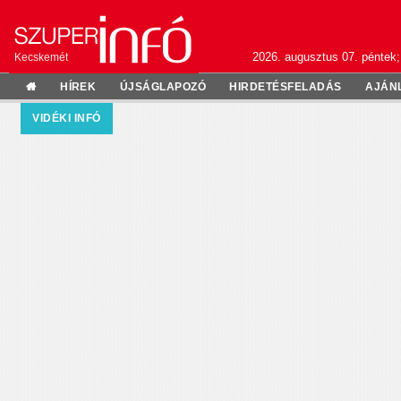
2026. augusztus 07. péntek;
Kecskemét
HÍREK
ÚJSÁGLAPOZÓ
HIRDETÉSFELADÁS
AJÁN
VIDÉKI INFÓ