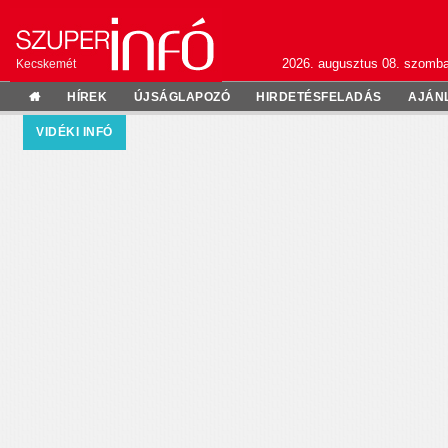
2026. augusztus 08. szomba
Kecskemét
HÍREK
ÚJSÁGLAPOZÓ
HIRDETÉSFELADÁS
AJÁN
VIDÉKI INFÓ