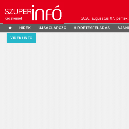
2026. augusztus 07. péntek;
Kecskemét
HÍREK
ÚJSÁGLAPOZÓ
HIRDETÉSFELADÁS
AJÁN
VIDÉKI INFÓ