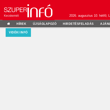
2026. augusztus 10. hétfő; L
Kecskemét
HÍREK
ÚJSÁGLAPOZÓ
HIRDETÉSFELADÁS
AJÁN
VIDÉKI INFÓ