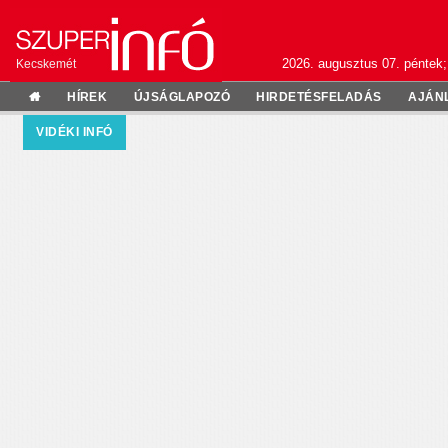
2026. augusztus 07. péntek;
Kecskemét
HÍREK
ÚJSÁGLAPOZÓ
HIRDETÉSFELADÁS
AJÁN
VIDÉKI INFÓ