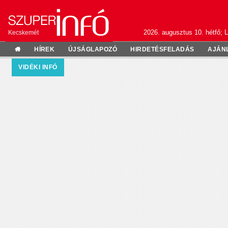
2026. augusztus 10. hétfő; L
Kecskemét
HÍREK
ÚJSÁGLAPOZÓ
HIRDETÉSFELADÁS
AJÁN
VIDÉKI INFÓ