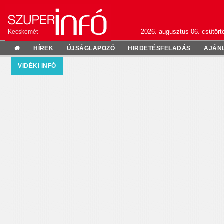
2026. augusztus 06. csütörtö
Kecskemét
HÍREK
ÚJSÁGLAPOZÓ
HIRDETÉSFELADÁS
AJÁN
VIDÉKI INFÓ