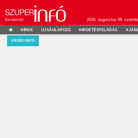
2026. augusztus 08. szomba
Kecskemét
HÍREK
ÚJSÁGLAPOZÓ
HIRDETÉSFELADÁS
AJÁN
VIDÉKI INFÓ