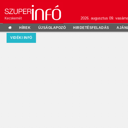
2026. augusztus 09. vasárn
Kecskemét
HÍREK
ÚJSÁGLAPOZÓ
HIRDETÉSFELADÁS
AJÁN
VIDÉKI INFÓ