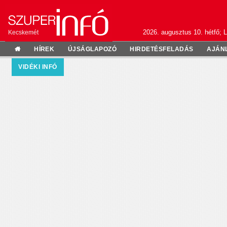
2026. augusztus 10. hétfő; L
Kecskemét
HÍREK
ÚJSÁGLAPOZÓ
HIRDETÉSFELADÁS
AJÁN
VIDÉKI INFÓ