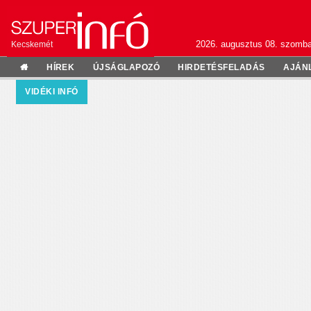
2026. augusztus 08. szomba
Kecskemét
HÍREK
ÚJSÁGLAPOZÓ
HIRDETÉSFELADÁS
AJÁN
VIDÉKI INFÓ