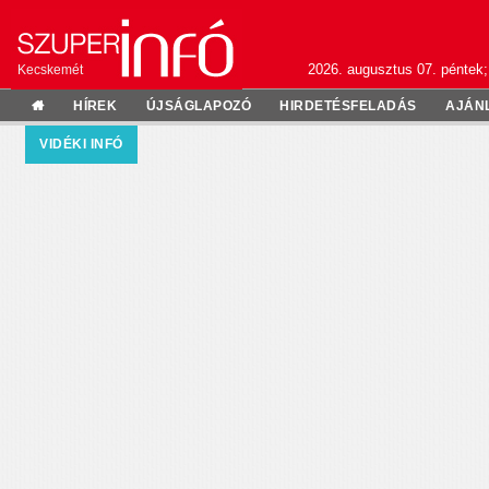
2026. augusztus 07. péntek;
Kecskemét
HÍREK
ÚJSÁGLAPOZÓ
HIRDETÉSFELADÁS
AJÁN
VIDÉKI INFÓ