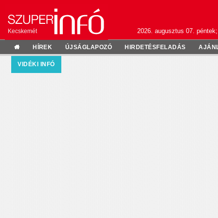
2026. augusztus 07. péntek;
Kecskemét
HÍREK
ÚJSÁGLAPOZÓ
HIRDETÉSFELADÁS
AJÁN
VIDÉKI INFÓ