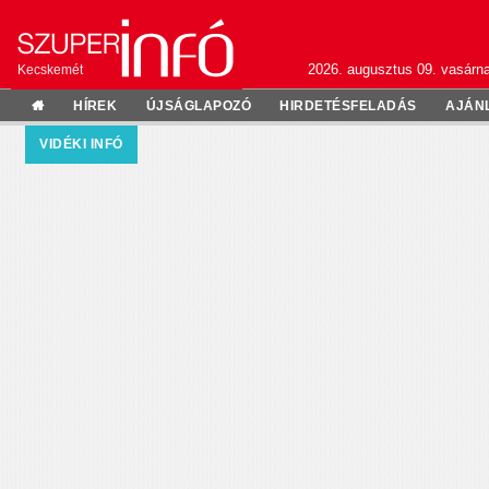
2026. augusztus 09. vasárn
Kecskemét
HÍREK
ÚJSÁGLAPOZÓ
HIRDETÉSFELADÁS
AJÁN
VIDÉKI INFÓ