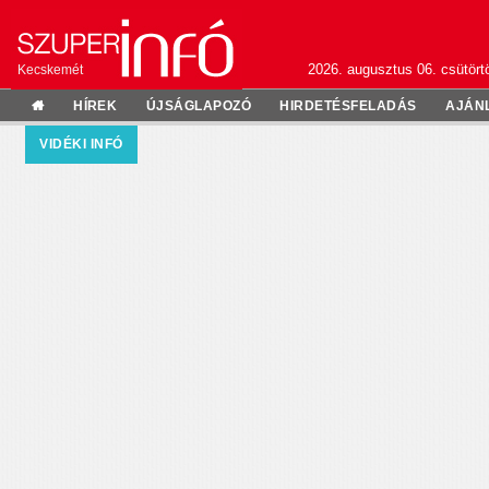
2026. augusztus 06. csütörtö
Kecskemét
HÍREK
ÚJSÁGLAPOZÓ
HIRDETÉSFELADÁS
AJÁN
VIDÉKI INFÓ