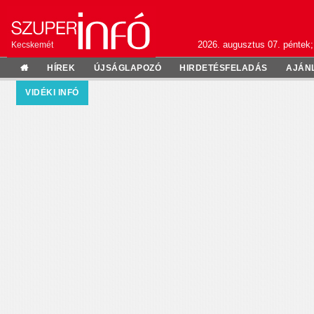
2026. augusztus 07. péntek;
Kecskemét
HÍREK
ÚJSÁGLAPOZÓ
HIRDETÉSFELADÁS
AJÁN
VIDÉKI INFÓ