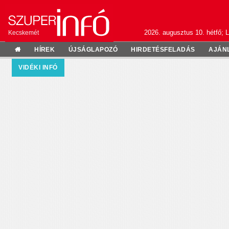
2026. augusztus 10. hétfő; L
Kecskemét
HÍREK
ÚJSÁGLAPOZÓ
HIRDETÉSFELADÁS
AJÁN
VIDÉKI INFÓ