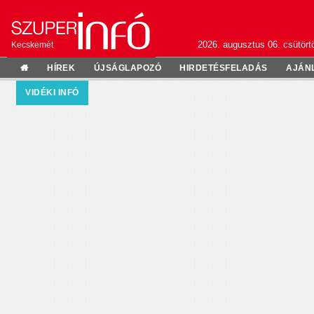
2026. augusztus 06. csütörtö
Kecskemét
HÍREK
ÚJSÁGLAPOZÓ
HIRDETÉSFELADÁS
AJÁN
VIDÉKI INFÓ