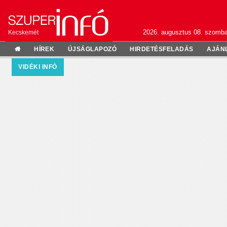
2026. augusztus 08. szomba
Kecskemét
HÍREK
ÚJSÁGLAPOZÓ
HIRDETÉSFELADÁS
AJÁN
VIDÉKI INFÓ