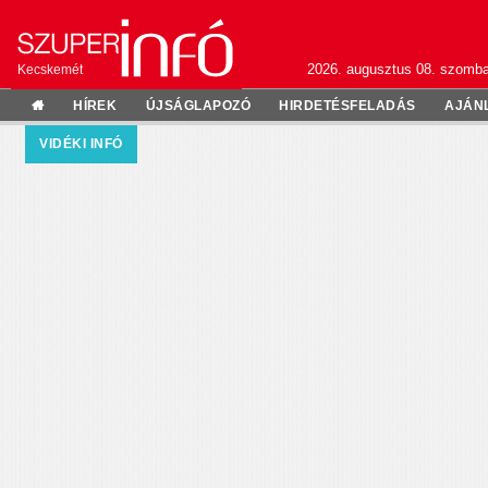
2026. augusztus 08. szomba
Kecskemét
HÍREK
ÚJSÁGLAPOZÓ
HIRDETÉSFELADÁS
AJÁN
VIDÉKI INFÓ