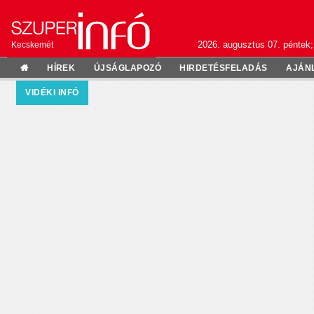
2026. augusztus 07. péntek;
Kecskemét
HÍREK
ÚJSÁGLAPOZÓ
HIRDETÉSFELADÁS
AJÁN
VIDÉKI INFÓ