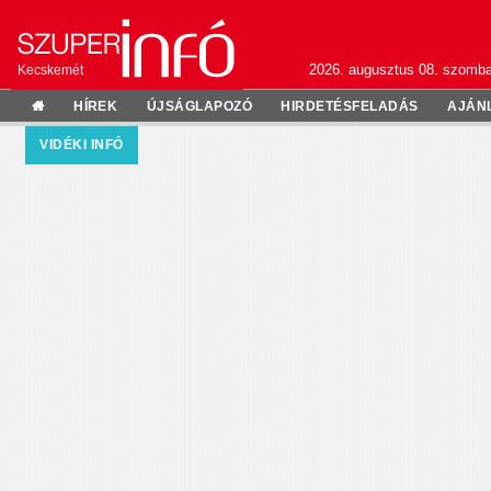
2026. augusztus 08. szomba
Kecskemét
HÍREK
ÚJSÁGLAPOZÓ
HIRDETÉSFELADÁS
AJÁN
VIDÉKI INFÓ