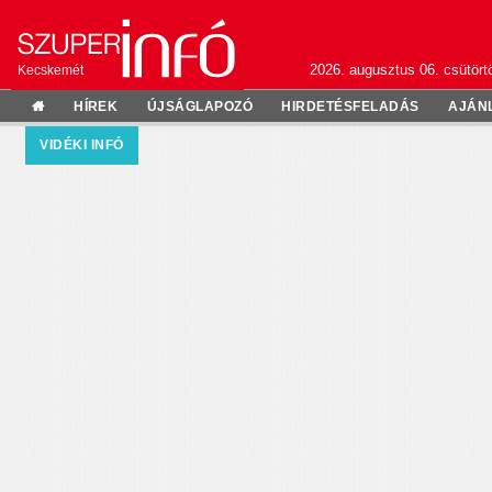
2026. augusztus 06. csütörtö
Kecskemét
HÍREK
ÚJSÁGLAPOZÓ
HIRDETÉSFELADÁS
AJÁN
VIDÉKI INFÓ