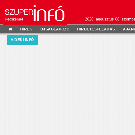
2026. augusztus 08. szomba
Kecskemét
HÍREK
ÚJSÁGLAPOZÓ
HIRDETÉSFELADÁS
AJÁN
VIDÉKI INFÓ