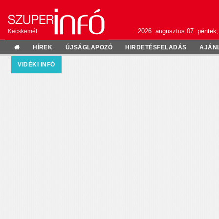
2026. augusztus 07. péntek;
Kecskemét
HÍREK
ÚJSÁGLAPOZÓ
HIRDETÉSFELADÁS
AJÁN
VIDÉKI INFÓ