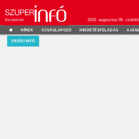
2026. augusztus 06. csütörtö
Kecskemét
HÍREK
ÚJSÁGLAPOZÓ
HIRDETÉSFELADÁS
AJÁN
VIDÉKI INFÓ