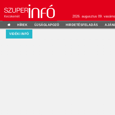
2026. augusztus 09. vasárn
Kecskemét
HÍREK
ÚJSÁGLAPOZÓ
HIRDETÉSFELADÁS
AJÁN
VIDÉKI INFÓ