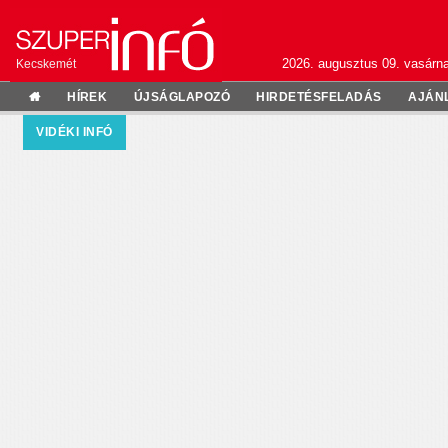
2026. augusztus 09. vasárn
Kecskemét
HÍREK
ÚJSÁGLAPOZÓ
HIRDETÉSFELADÁS
AJÁN
VIDÉKI INFÓ