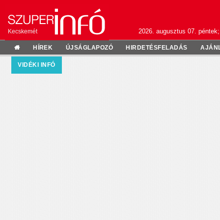
2026. augusztus 07. péntek;
Kecskemét
HÍREK
ÚJSÁGLAPOZÓ
HIRDETÉSFELADÁS
AJÁN
VIDÉKI INFÓ