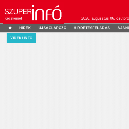
2026. augusztus 06. csütörtö
Kecskemét
HÍREK
ÚJSÁGLAPOZÓ
HIRDETÉSFELADÁS
AJÁN
VIDÉKI INFÓ