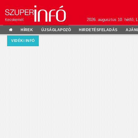
2026. augusztus 10. hétfő; L
Kecskemét
HÍREK
ÚJSÁGLAPOZÓ
HIRDETÉSFELADÁS
AJÁN
VIDÉKI INFÓ