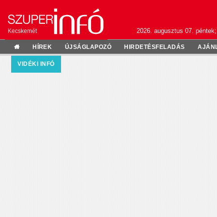
2026. augusztus 07. péntek;
Kecskemét
HÍREK
ÚJSÁGLAPOZÓ
HIRDETÉSFELADÁS
AJÁN
VIDÉKI INFÓ