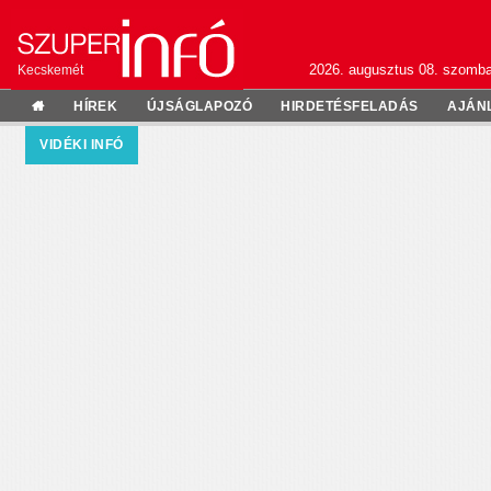
2026. augusztus 08. szomba
Kecskemét
HÍREK
ÚJSÁGLAPOZÓ
HIRDETÉSFELADÁS
AJÁN
VIDÉKI INFÓ