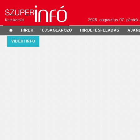
2026. augusztus 07. péntek;
Kecskemét
HÍREK
ÚJSÁGLAPOZÓ
HIRDETÉSFELADÁS
AJÁN
VIDÉKI INFÓ