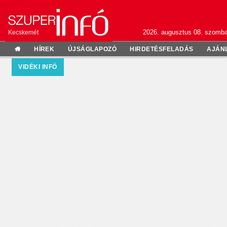
2026. augusztus 08. szomba
Kecskemét
HÍREK
ÚJSÁGLAPOZÓ
HIRDETÉSFELADÁS
AJÁN
VIDÉKI INFÓ