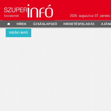
2026. augusztus 07. péntek;
Kecskemét
HÍREK
ÚJSÁGLAPOZÓ
HIRDETÉSFELADÁS
AJÁN
VIDÉKI INFÓ