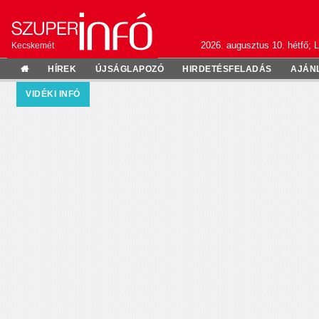
2026. augusztus 10. hétfő; L
Kecskemét
HÍREK
ÚJSÁGLAPOZÓ
HIRDETÉSFELADÁS
AJÁN
VIDÉKI INFÓ