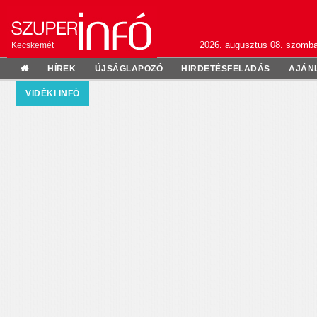
2026. augusztus 08. szomba
Kecskemét
HÍREK
ÚJSÁGLAPOZÓ
HIRDETÉSFELADÁS
AJÁN
VIDÉKI INFÓ