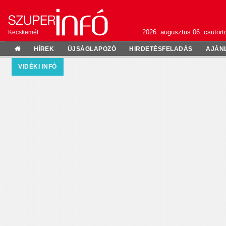
2026. augusztus 06. csütörtö
Kecskemét
HÍREK
ÚJSÁGLAPOZÓ
HIRDETÉSFELADÁS
AJÁN
VIDÉKI INFÓ