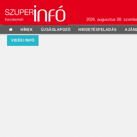
2026. augusztus 08. szomba
Kecskemét
HÍREK
ÚJSÁGLAPOZÓ
HIRDETÉSFELADÁS
AJÁN
VIDÉKI INFÓ