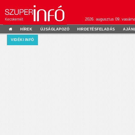
2026. augusztus 09. vasárn
Kecskemét
HÍREK
ÚJSÁGLAPOZÓ
HIRDETÉSFELADÁS
AJÁN
VIDÉKI INFÓ