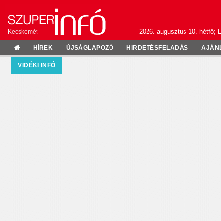
2026. augusztus 10. hétfő; L
Kecskemét
HÍREK
ÚJSÁGLAPOZÓ
HIRDETÉSFELADÁS
AJÁN
VIDÉKI INFÓ