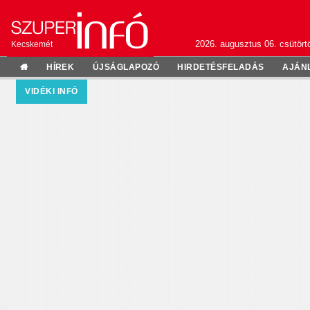
2026. augusztus 06. csütörtö
Kecskemét
HÍREK
ÚJSÁGLAPOZÓ
HIRDETÉSFELADÁS
AJÁN
VIDÉKI INFÓ