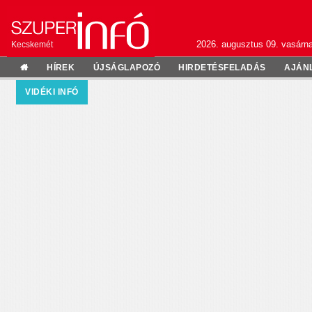
2026. augusztus 09. vasárn
Kecskemét
HÍREK
ÚJSÁGLAPOZÓ
HIRDETÉSFELADÁS
AJÁN
VIDÉKI INFÓ