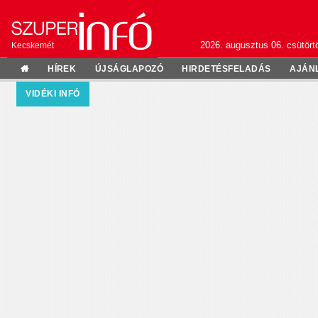
2026. augusztus 06. csütörtö
Kecskemét
HÍREK
ÚJSÁGLAPOZÓ
HIRDETÉSFELADÁS
AJÁN
VIDÉKI INFÓ